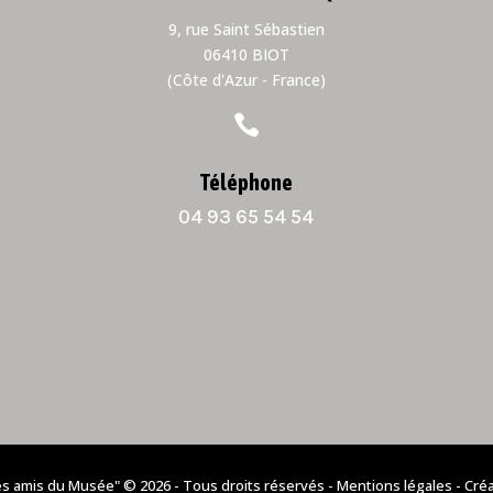
9, rue Saint Sébastien
06410 BIOT
(Côte d'Azur - France)

Téléphone
04 93 65 54 54
es amis du Musée" © 2026 - Tous droits réservés -
Mentions légales
- Cré