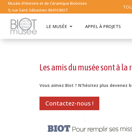
Musée d'Histoire et de Céramique Biotoises
TOU
9, rue Saint Sébastien 06410 BIOT
LE MUSÉE
APPEL À PROJETS
Les amis du musée sont à la
Vous aimez Biot ? N'hésitez plus devenez b
Contactez-nous !