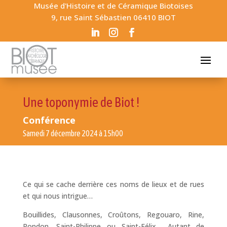
Musée d'Histoire et de Céramique Biotoises
9, rue Saint Sébastien 06410 BIOT
Une toponymie de Biot !
Conférence
Samedi 7 décembre 2024 à 15h00
Ce qui se cache derrière ces noms de lieux et de rues
et qui nous intrigue…
Bouillides, Clausonnes, Croûtons, Regouaro, Rine,
Rondon, Saint-Philippe ou Saint-Félix… Autant de