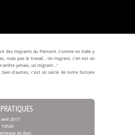
aient des migrants du Piémont. Comme en Italie y
s, mais pas le travail… Un migrant, c'en est un
l s'arrête jamais, un migrant…"
bien d'autres, c'est un siècle de notre histoire
 PRATIQUES
avril 2017
: 15h30
iathèque de Biot